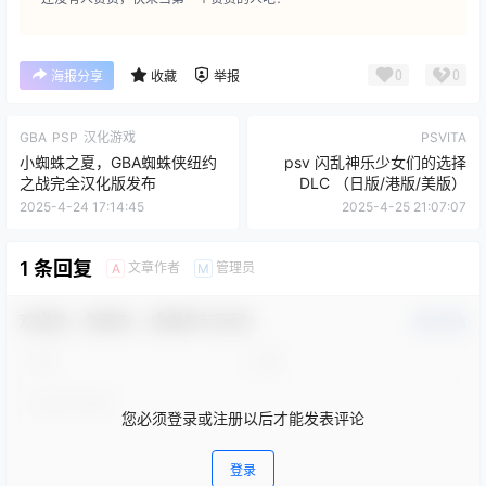
0
0
海报分享
收藏
举报
GBA
PSP
汉化游戏
PSVITA
小蜘蛛之夏，GBA蜘蛛侠纽约
psv 闪乱神乐少女们的选择
之战完全汉化版发布
DLC （日版/港版/美版）
2025-4-24 17:14:45
2025-4-25 21:07:07
1 条回复
文章作者
管理员
A
M
欢迎您，新朋友，感谢参与互动！
确认修改
您必须登录或注册以后才能发表评论
登录