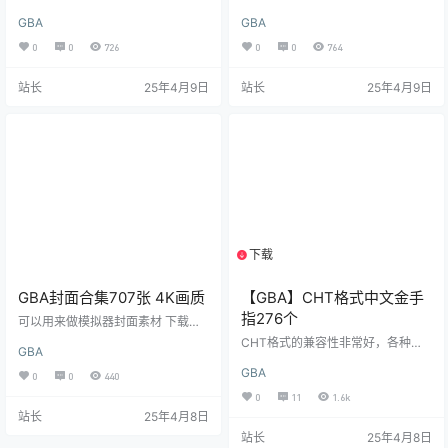
y）‌是一款由两名荷兰的GBA爱好者
一款GBA平台的ARPG冒险类游戏。
GBA
GBA
开发的探险型平台游戏，于2022年
是铸剑物语2的续作。 是GBA上最后
首次发布。游戏支持GBA平台，并
一部召唤之夜系列的作品,同时也作
0
0
726
0
0
764
且后续还会发行PC、Switch和3DS
为召唤之夜外传铸剑物语系列三部
版本，游戏支持简体中文‌1。 游戏背
曲的完结篇。游戏新增了弓箭系列
站长
25年4月9日
站长
25年4月9日
景和主角 玩家将扮演一只名叫小麦
武器，而且召唤兽可以二段变身。
的狗狗，探索不同的星球场景，拯
游戏继承了系列传统，有多种武器
救世界。游戏的故事背景设定在小
素材和技能可以收集，打法众多，
麦的星球濒临毁灭，他乘坐飞船前
游戏性较高，是GBA平台晚期的佳
往宇宙中的其他地方寻找拯救自己
作。 感谢大佬分享的汉化版 游戏下
星球的方法‌2。 游戏特色…
载（百度网盘）下载 游戏下载（夸
克）下载
下载
2个资源
GBA封面合集707张 4K画质
【GBA】CHT格式中文金手
指276个
可以用来做模拟器封面素材 下载
（夸克）下载 下载（百度网盘）下
CHT格式的兼容性非常好，各种开
GBA
载
源掌机和全能模拟器的RA模拟器，
GBA
安卓 PC模拟器都支持，PSP PSV N
0
0
440
S的GBA模拟器也支持。276全部都
0
11
1.6k
是中文版，选择菜单就知道修改了
站长
25年4月8日
什么内容了，做成一个压缩包合并
站长
25年4月8日
打包，一个未压缩版本，才几M，可