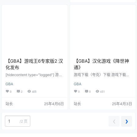
以秒下载，非常非常方便276个已经
是中文文件名中文指的是金手指里
面的内容是中文，而不是说针对中
文ROM。理论上原版和汉化版的金
手指是通用的，所以汉化版只要找
到原版的编…
【GBA】游戏王6专家版2 汉
【GBA】汉化游戏《降世神
化发布
通》
[hidecontent type="logged"] 游戏
游戏下载（夸克）下载 游戏下载
下载（夸克）下载 [/hidecontent]
（百度网盘）下载 汉化名单：程
GBA
GBA
[hidecontent type="logged"] 游戏
序：河豚幻想翻译：@闸总老狗 、
下载（百度网盘）下载 [/hideconte
河豚幻想美工：河豚幻想测试：河
0
2
405
0
0
651
nt] dvance-063游戏介绍：本次汉
豚幻想特别鸣谢：啊咯父子、@流
化基于日版，卡片、人物对话和系
星-落月 、a_nderw游戏介绍：一款
站长
25年4月6日
站长
25年4月3日
统图片完全汉化。卡片界面如有日
小队解密游戏，玩起来有一种线性
文，为卡片的注音，保留原样。卡
版塞尔达的感觉，游戏素质相当
片名字和介绍搬…
高，不论你是否看过动漫原作都值
得一玩。小时候这款游戏给我留下
❮
❯
/
2 页
了深刻印象，可惜太过冷门一直未
被汉化，这次汉化也算是圆了童年
的心愿。GBA上的一代游戏有全…