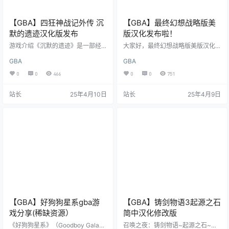
【GBA】四狂神战记外传 沉
【GBA】最终幻想战略版美
默的遗迹汉化版发布
版汉化发布啦！
游戏介绍《沉默的遗迹》是一部经
大家好，最终幻想战略版美版汉化
典的RPG游戏，具有动作、角色扮
发布啦！当初因为听说FFTA美版新
GBA
GBA
演、解迷等要素。本作将保持日版
增了一些新内容（主要是可以收丽
原有要素、游戏内容以及功能。“古
滋)而开的坑总算是填上了。了结心
0
0
466
0
0
751
之迷宫”支持通信对战，四人可以联
愿！撒花ʕ ᵔᴥᵔ ʔ感谢辛苦搬运熊组文
机一同前往探险，当然了，洞窟中
本的“虚无幻灭”和“空调JO太郎”还
站长
25年4月10日
站长
25年4月9日
的敌人也不是泛泛之辈，也隐藏了
有各位翻译以及测试人员，尤其是
许多极稀有的珍宝，拿到的宝物便
“隼”提出了很多强迫症建议（狗头。
可以在游戏中好好利用。游戏背景
总之有大家的帮忙才有今天的FFTA
很久以前，在北国，一个古老的文
美版汉化版。汉化人员名单程序:啪
明以任何可能的方式蓬勃发展，据
嗒啪嗒文本搬运：虚无幻灭、空调J
说已经达到了进化的顶峰。然而，
O太郎前期翻译：天野真名、诚哥、
这一壮举却使他们过着一种空虚的
浪骑…
生活…
【GBA】好狗狗星系gba游
【GBA】铸剑物语3起源之石
戏分享(稀缺资源）
简中汉化修改版
‌《好狗狗星系》（Goodboy Galax
召唤之夜：铸剑物语~起源之石~是