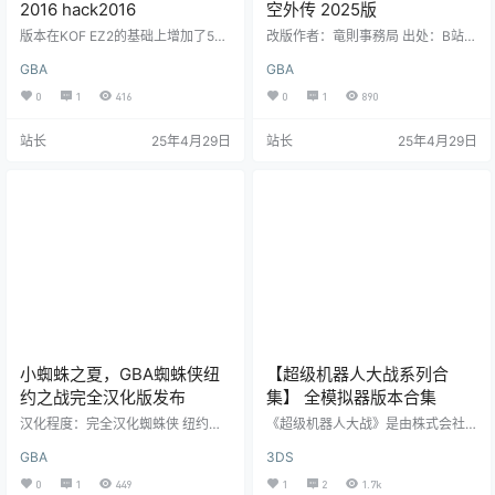
2016 hack2016
空外传 2025版
版本在KOF EZ2的基础上增加了5名
改版作者：竜則事務局 出处：B站由
新角色+1名福利版不知火舞，包含
国内龙珠与火纹爱好玩家竜則事務
GBA
GBA
了k999、疯八.....，【k999的龙手，
局在B站发布，自制的双IP同人游
触发条件，需要3格气，前下前下A
戏，以圣魔为基础模板但对战斗和
0
1
416
0
1
890
B】 游戏下载（百度网盘）下载 游
系统进行了大幅的改良。出场角色
戏下载（夸克）下载
的模型，立绘，图片素材都换成了
站长
25年4月29日
站长
25年4月29日
龙珠元素，诚意满满的精品制作。
剧情上承接GBA《龙珠大冒险》，
玩家可以体验到天下第一武道会和
赛亚人来袭篇的剧情。可以说已经
不是火纹而是一款新游戏了。2025.
01.18更新1.051.为所有的己方角色添
加『背包』选…
小蜘蛛之夏，GBA蜘蛛侠纽
【超级机器人大战系列合
约之战完全汉化版发布
集】 全模拟器版本合集
汉化程度：完全汉化蜘蛛侠 纽约之
《超级机器人大战》是由株式会社B
战完全汉化版基于官方欧版汉化 游
ANPRESTO发行的策略角色扮演游
GBA
3DS
戏说明：小蜘蛛的游戏当然要骚，
戏，第一作是1991年4月20日发售
游戏少见的可以同时控制蜘蛛侠和
于Game Boy平台的《超级机器人大
0
1
449
1
2
1.7k
大反派绿魔两条主线进行游戏，同
战》。其后许多年在不同的家用机