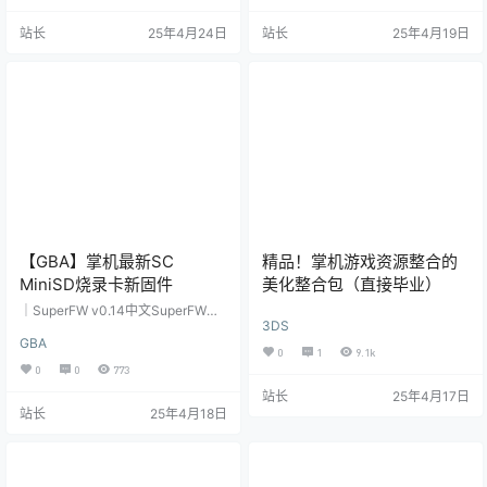
时多位漫画经典人物也会登录此
及掌机平台发布作品，有新作。机
站长
25年4月24日
站长
25年4月19日
作，游戏是传统的动作冒险游戏，
战松鼠症狂喜，基本上收集了到PS
绿魔蜘蛛侠一路打到底！喜欢简单
3，NS（机战30）的所有机战作品
粗暴并且还是蜘蛛迷的朋友们不要
（包括OG，魔装机神）除了XBOX3
错过了，化身漫画英雄大战一场
60一作，其他平台还有可能极少数
吧！汉化成员：破解：火翻译：七
的缺少，找到后再补完。如果你有
沉，汤圆校对及润色：痕太（硝基
可以提供给我 感谢 合集下载（夸…
苯）测试: felover0109,空调…
【GBA】掌机最新SC
精品！掌机游戏资源整合的
MiniSD烧录卡新固件
美化整合包（直接毕业）
｜SuperFW v0.14中文SuperFW是
3DS
专门针对SC MiniSD卡的魔改固
GBA
件。它在功能上亮点突出，打破常
0
1
9.1k
规限制，支持像64G这样的大容量
0
0
773
内存卡，极大扩充了用户存储游戏
站长
25年4月17日
文件的空间。游戏运行方式十分便
站长
25年4月18日
捷，玩家只需将游戏rom文件直接复
制到内存卡就能轻松开启游戏，省
去繁琐步骤。在个性化方面，提供4
种颜色主题，满足不同用户的审美
需求。备受玩家喜爱的是其即时存