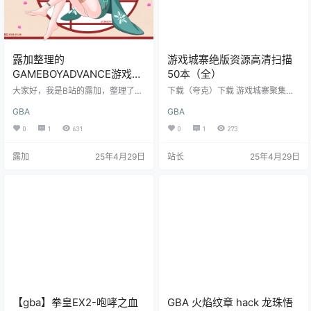
露加整理的
游戏城寨绝版资源高清扫描
GAMEBOYADVANCE游戏
50本（全）
ROM全集
大家好，我是B站的露加，整理了下
下载（夸克）下载 游戏城寨聚集了
GAMEBOYADVANCE模拟器游戏全
国内最专业、最优秀的电视游戏编
GBA
GBA
集，现在免费分享给大家，希望喜
辑在职工作，与《游戏机实用技
欢GBA游戏的朋友们能够补全小时
术》、《掌机王SP》、《最动
0
1
631
0
1
273
候的美好回忆。 整理之后的内容以
漫》、ACG工作室等顶尖刊物和工
GBA全集游戏为基础，添加了近年
作小组零距离完全共享和互通编辑
露加
25年4月29日
站长
25年4月29日
来几乎所有汉化完成度高的中文游
力量，为玩家提供第一手游戏资料
戏ROM以及一些修改版的游戏RO
和优秀的讨论环境。联合《游戏机
M。此外还添加了一些非官方未授权
实用技术》、《掌机王SP》等平面
游戏，并且如果有新的汉化游戏也
媒体统一周边评测栏目，为厂商展
会随时添加进来。每个游戏ROM都
示硬件周边产品和玩家获取该类产
进行了分类、截图以及翻译了中文
品资讯提供中立传媒立场的公正资
游戏名，方便大家…
料。游戏城寨已经包括PS3、PS2、
P…
【gba】拳皇EX2-咆哮之血
GBA 火焰纹章 hack 龙珠悟