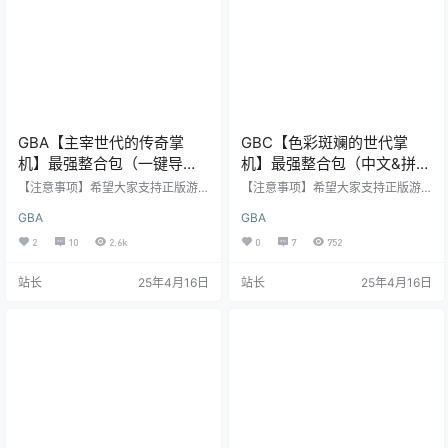
档功能，玩家在游戏过程中随时可
以保存进…
GBA【主宰世代的传奇掌
GBC【色彩斑斓的世代掌
机】最强整合包（一键导入&
机】最强整合包（中文&拼音
完美分类&值得收藏）
&英文&完美整合&值得收
【注意事项】希望大家支持正版游
【注意事项】希望大家支持正版游
戏，美化游戏环境！ GBA【主宰世
藏）
戏，美化游戏环境！ GBC【色彩斑
GBA
GBA
代的传奇掌机】最强整合包（一键
斓的世代掌机】游戏整合包（中文&
导入&完美分类&值得收藏） 今
拼音&英文&完美整合&值得收藏）
2
10
2.6k
0
7
752
天为大家带来的是：经过整理优化
今天为大家带来的是：经过整理
真正意义上官方GBA游戏整合包。
优化真正意义上的任天堂GBC完美
站长
25年4月16日
站长
25年4月16日
此整合包优化了各大平台和网站
整合包。此整合包优化了各大平台
的所谓的各种整合包，真正做到了
和网站的所谓的各种整合包，真正
详细分…
做到了适用于目前市面上所有GBC
烧录卡的完美整合包。 &n…