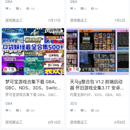
GBA
GBA
品、道具、无敌
的电子PDF电子书1T
&nb…
这是一份极其硬核且怀旧的清单！
0
0
115
0
0
93
粗略估算，总册数已经超过 3500+
本，几乎横跨了中国游戏平面媒体
游戏搬运工
7月17日
游戏搬运工
7月2日
从&ldq…
下载
下载
2个资源
4个资源
梦可宝游戏合集下载 GBA、
天马g整合包 V1.2 前端启动
GBC、NDS、3DS、Switch
器 怀旧游戏全集3.1T 安卓
含模拟器Fi9
+PC版 附安装教程
梦可宝游戏合集下载 GBA、GBC、
内置全部PSP、3DS、GBA、ND
NDS、3DS、Switch含模拟器和安
S、PS1、FC、SFC、街机等游戏并
GBA
3DS
装使用教程 &…
支持电脑PC和安卓运行。 内附了安
装教程和所有文件。按教程安装即
0
0
257
1
0
458
可。游戏ROM太大的 可以下载后选
择性导入。 V1.2为最新版 另附 天马
游戏搬运工
6月18日
游戏搬运工
4月8日
G模拟器前端 220GB精简版 V2.0