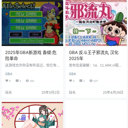
2025年GBA新游戏 香缇:危
GBA 反斗王子邪流丸 汉化
险革命
2025年
这游戏也许你没有听说过，但它有
发布信息破解：1d、CLARK.H程
一些很离谱的特点 1.第一作于2002
序：CLARK.H美工：CLARK.H翻
GBA
GBA
年在gbc平台发售的银河恶魔城游
译：1d、CLARK.H文档：CLARK.H
戏。这是什么感念，发扬该游戏类
测试：1d、CLARK.H更新说明：V1.
0
3
650
0
2
527
型的月下是98年的游戏。 2.由于当
0 完全汉化版发布。游戏的原作是类
年出货量少且游戏素质颇高，桑塔
似于蜡笔小新和樱桃小丸子的轻搞
站长
25年5月2日
站长
25年4月29日
是gbc二手市场最贵的游戏，前几年
笑动画片，但遗憾的是原作者犬丸
eBay查过，一盘全新的卡带我记得
铃女士却因为压力厌世跳楼自杀，
大概1800多…………美刀。 3.这游戏
现实与虚幻的交映真是令人唏嘘。
目前为止全系列共六部，PS5，NS
总算汉化效果非常完美，也算对是
平台可以买到全六部实体，但出货
犬丸铃女士的一种致敬吧。游戏攻
量依旧很少。 4.第四作半精灵英…
略游戏译名《おじゃる丸》…