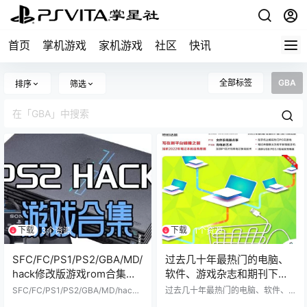
首页
掌机游戏
家机游戏
社区
快讯
全部标签
GBA
排序
筛选
下载
下载
3个资源
1个资源
SFC/FC/PS1/PS2/GBA/MD/
过去几十年最热门的电脑、
hack修改版游戏rom合集无
软件、游戏杂志和期刊下载
限金钱、全物品、道具、无
都是绝版停刊的电子PDF电
SFC/FC/PS1/PS2/GBA/MD/hack
过去几十年最热门的电脑、软件、
敌
修改版游戏rom合集无限金钱、全物
子书1T
游戏杂志和期刊下载 都是绝版停刊