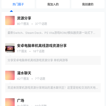
热门圈子
我加入的
我创建的
资源分享
•
80
个圈友
37
个话题
最新Switch、Steam Deck、PS Vita游戏ROM/模拟器资源一站式下
载！涵盖汉化版、MOD、DLC、工具包，高速网盘直连。每日更新，严
安卓电脑单机离线游戏资源分享
测可用性，附详细安装教程。
•
1
个圈友
18
个话题
分享安卓电脑单机离线游戏资源分享 单机网游等
灌水聊天
•
42
个圈友
7
个话题
欢迎来到掌机游戏资源分享网站的灌水聊天区！这里是轻松交流的天地，
聊游戏、谈攻略、分享趣事，还能结交同好。讨论最新掌机动态、吐槽游
广场
戏bug、晒收藏设备，甚至闲聊生活趣闻——只要和掌机相关（或不相