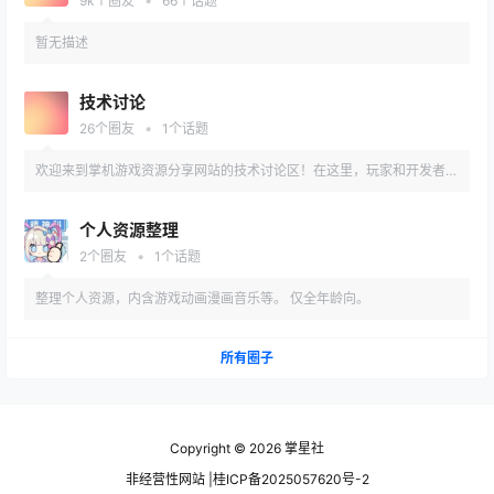
•
9k
个圈友
66
个话题
关），都能畅所欲言！快来加入，一起愉快摸鱼~
暂无描述
技术讨论
•
26
个圈友
1
个话题
欢迎来到掌机游戏资源分享网站的技术讨论区！在这里，玩家和开发者可
以深入探讨Switch、Psv、PSP等掌机的游戏优化、模拟器配置、资源下
个人资源整理
载及技术问题。分享你的经验，获取最新工具和教程，解决性能调试、
•
2
个圈友
1
个话题
ROM兼容性、手柄适配等难题。加入我们的专业社区，一起提升掌机游
整理个人资源，内含游戏动画漫画音乐等。 仅全年龄向。
戏体验
所有圈子
Copyright © 2026
掌星社
非经营性网站 |桂ICP备2025057620号-2