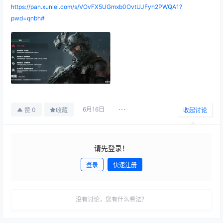
https://pan.xunlei.com/s/VOvFX5UGmxb0OvtUJFyh2PWQA1?
pwd=qnbh#
6月16日
0
赞
收藏
收起讨论
请先登录！
登录
快速注册
发布
没有讨论，您有什么看法？