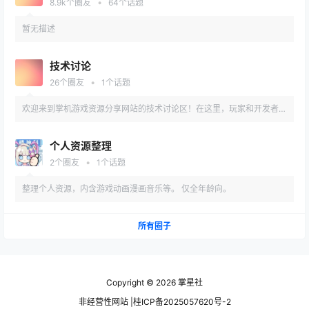
戏bug、晒收藏设备，甚至闲聊生活趣闻——只要和掌机相关（或不相
•
8.9k
个圈友
64
个话题
关），都能畅所欲言！快来加入，一起愉快摸鱼~
暂无描述
技术讨论
•
26
个圈友
1
个话题
欢迎来到掌机游戏资源分享网站的技术讨论区！在这里，玩家和开发者可
以深入探讨Switch、Psv、PSP等掌机的游戏优化、模拟器配置、资源下
个人资源整理
载及技术问题。分享你的经验，获取最新工具和教程，解决性能调试、
•
2
个圈友
1
个话题
ROM兼容性、手柄适配等难题。加入我们的专业社区，一起提升掌机游
整理个人资源，内含游戏动画漫画音乐等。 仅全年龄向。
戏体验
所有圈子
Copyright © 2026
掌星社
非经营性网站 |桂ICP备2025057620号-2