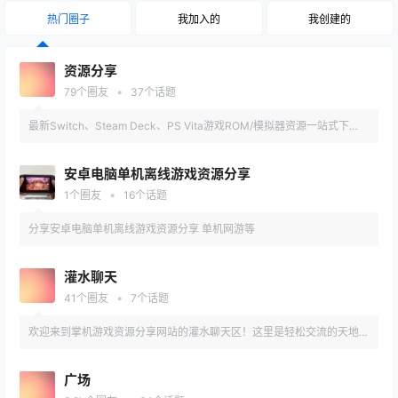
热门圈子
我加入的
我创建的
资源分享
•
79
个圈友
37
个话题
最新Switch、Steam Deck、PS Vita游戏ROM/模拟器资源一站式下
载！涵盖汉化版、MOD、DLC、工具包，高速网盘直连。每日更新，严
安卓电脑单机离线游戏资源分享
测可用性，附详细安装教程。
•
1
个圈友
16
个话题
分享安卓电脑单机离线游戏资源分享 单机网游等
灌水聊天
•
41
个圈友
7
个话题
欢迎来到掌机游戏资源分享网站的灌水聊天区！这里是轻松交流的天地，
聊游戏、谈攻略、分享趣事，还能结交同好。讨论最新掌机动态、吐槽游
广场