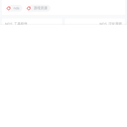
nds
游戏资源
NDS
工具软件
NDS
汉化游戏
NDS ROM 补丁工具
【NDS】游戏《超热血高校国
夫君躲避球部》汉化版发布
首页
社区
认证
教程
菜单
我的
2025-4-6 15:46:41
2025-4-6 19:45:37
2 条回复
文章作者
管理员
A
M
欢迎您，新朋友，感谢参与互动！
确认修改
您必须登录或注册以后才能发表评论
登录