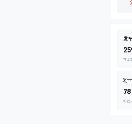
发
25
在本
粉
78
粉丝