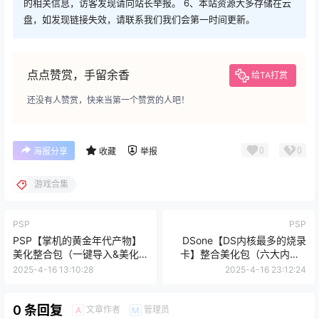
的相关信息，访客发现请向站长举报。 6、本站资源大多存储在云
盘，如发现链接失效，请联系我们我们会第一时间更新。
点点赞赏，手留余香
给TA打赏
还没有人赞赏，快来当第一个赞赏的人吧！
0
0
海报分享
收藏
举报
游戏合集
PSP
PSP
PSP【掌机的黄金年代产物】
DSone【DS内核最多的烧录
美化整合包（一键导入&美化
卡】整合美化包（六大内核&
整合&值得收藏）
超级美化&用心打造）
2025-4-16 13:10:28
2025-4-16 23:12:24
0 条回复
文章作者
管理员
A
M