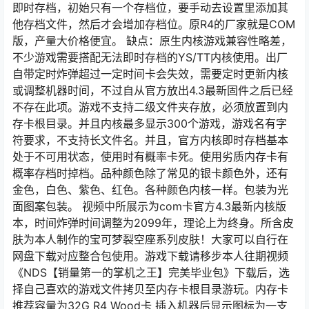
即时存档，初始只有一个存档位，要手动去设置里添加其
他存档文件，然后才会增加存档位。原R4的厂家就是COM
版，产量大价格便宜。 缺点：原生内核游戏兼容性略差，
不少游戏需要搭配无法即时存档的YS/TT内核使用。出厂
自带定时炸弹超过一定时间卡会失效，需要定时更新内核
或调整机器时间，不过自从官方放出4.3最新固件之后已经
不存在此项。游戏不支持二级文件夹存放，必须放置到内
存卡根目录。并且内核最多显示300个游戏，游戏名有字
符要求，不支持长文件名。并且，官方内核即时存档基本
处于不可用状态，使用时有概率卡死。使用劣质内存卡有
概率存档时掉档。品种颜色除了常见的银卡颜色外，还有
金色，白色、紫色、红色。各种颜色内核一样。包装为光
面图案包装。 视频中所展示为com卡官方4.3最新内核版
本，时间炸弹时间调整为2099年，理论上为终身。所含皮
肤为本人制作的宝可梦裂空座系列皮肤！大家可以自行在
网盘下载对应整合包使用。游戏下载请移步本人往期视频
《NDS【销量第一的掌机之王】完美毕业包》下载后，选
择自己喜欢的游戏文件拷贝至内存卡根目录游玩。内存卡
推荐容量为32G R4 Wood卡 插入机器后显示图标为一支