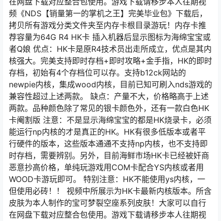
在网盘下载对应整合包使用。游戏下载请移步本人往期视
频《NDS【销量第一的掌机之王】完美毕业包》下载后，
拷贝所有游戏分类文件夹至内存卡根目录游玩！内存卡推
荐容量为64G R4 HK卡 插入机器后显示图标为海绵宝宝或
者Q娘 优点：HK卡是原R4技术员出走所成立，优点是其内
核强大。完美支持即时存档+即时攻略+金手指，HK的即时
存档，初始有4个存档位可以存。支持b12ck网站的
newpie内核，集成wood内核，目前已知可刷入nds游戏的
兼容性超过上述两款。 缺点：产量不大，价格略高于上述
两款。品种颜色除了常见的银卡颜色外，还有一款白色HK
卡阉割版 注意：不是显示海绵宝宝的都是HK烧录卡，必须
能运行np内核的才是真正的HK。HK有很多低版本或者平
行硬件的版本，这些版本通通不支持np内核，也不支持即
时存档，需要辨别。另外，目前海鲜市场HK卡已经被奸商
恶意抄高价格，单纯玩游戏用COM卡配合YS内核或者用
WOOD卡游玩即可。 特别注意：HK不能使用ys内核，一
但使用必砖！！ 视频中所展示为HK卡最新内核版本。所含
皮肤为本人制作的宝可梦裂空座系列皮肤！大家可以自行
在网盘下载对应整合包使用。游戏下载请移步本人往期视