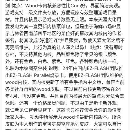
剑 优点：Wood卡内核兼容性比Com好，界面简洁美观。
游戏支持二级文件夹存放，方便玩家有效整理游戏目录
树。并且内核显示游戏支持数量无上限。本来天涯大佬用
爱发电为其一直更新内核菜单包，但是由于海鲜市场IP显
示吉林省西南部四平地区的某位奸商篡改其内核内的作者
签名，将其改成“好运连连”并且贩卖，致使天涯大佬之后不
再更新维护。此行为真的让人嗤之以鼻！ 缺点：没有即时
存档，不支持其他内核。品种颜色除了常见的银卡颜色
外，还有金色，白色、紫色、红色。各种颜色内核一样。
包装为木纹图案包装 说明：24年由国内EZ-FLASH团队推
出EZ-FLASH Parallel烧录卡。使用EZ-FLASH团队维护的
wood内核，其内核更新了所有金手指为中文版，兼容当前
各类社群自制的wood皮肤。不过目前内核更新停留在24
年4月，再没有更新。并且目前内核最大的缺点为无法合盖
休眠。还有一个价格昂贵问题，不过由于是新卡新外观，
就仁者见仁智者见智了。这款卡只推荐资金允许的颜值党
玩家入手。 视频中所展示为wood卡最新内核版本。所含
皮肤为本人制作的宝可梦裂空座系列皮肤！大家可以自行