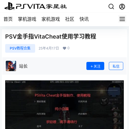
首页
掌机游戏
家机游戏
社区
快讯
PSV金手指VitaCheat使用学习教程
0
PSV教程合集
25年4月17日
站长
关注
私信