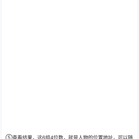
④“>”选过了，再把位置一个个换回来，顺序是眼镜妹、
女主、男主，搜索类型选“<”以此规律反反复复，直到搜到
结果