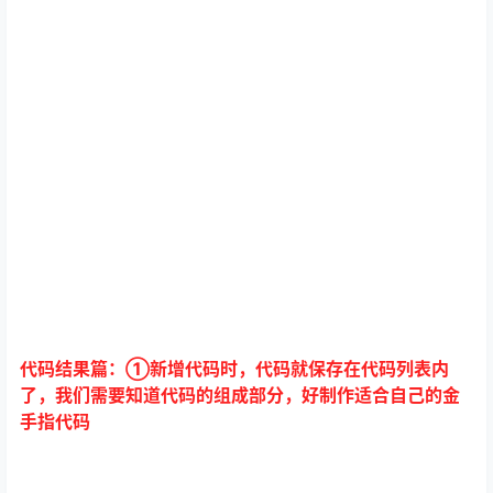
⑤查看结果，这6组4位数，就是人物的位置地址，可以随
意更改人物，这里改成全是女主，查看一下修改结果，完
美实现修改效果，PS：人物ID是00-08，分别是男主、女
主、小男孩，大剑妹子、眼镜男、眼睛妹、贵族哥、白毛
妹、大高个，这个金手指没有空、零、碧的6人上场战斗的
效果，在本作是鸡肋代码，因此弃之，只作为介绍怎么模
糊搜索的范例