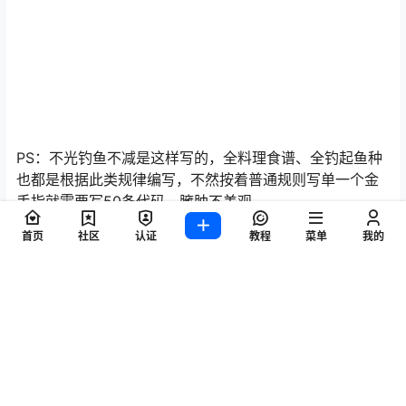
含4组，9个就是36个，外加第一钓鱼点剩余的3个，第二
个修改位置的1个，一共是40组间隔)
3、按照规律往下数，E703一共50个，因此代码:第一行这
样写4200(抬头)，815871CC(初始地址)，00000005(修
改数量)，0032(叠加次数)，00000028(间隔几组)，
00000000(没有空白)，不清楚可以看截图
首页
社区
认证
教程
菜单
我的
4、最后修改结果，全部都修改成5了，而且不影响旁边其
他代码，如果按照普通样式写代码，