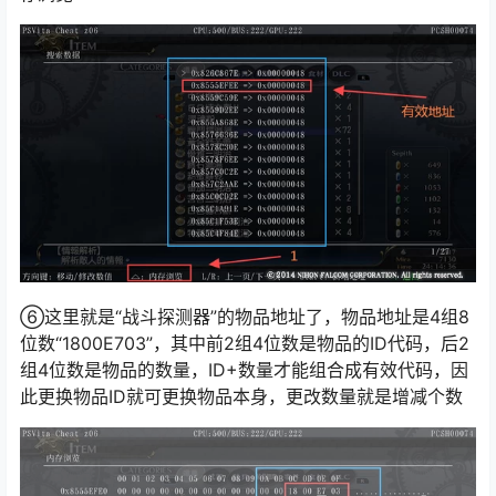
⑥这里就是“战斗探测器”的物品地址了，物品地址是4组8
位数“1800E703”，其中前2组4位数是物品的ID代码，后2
组4位数是物品的数量，ID+数量才能组合成有效代码，因
此更换物品ID就可更换物品本身，更改数量就是增减个数