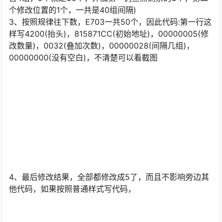
③在0000、0100、0200普通抬头之外，我知道的有一种
特殊的抬头格式“4200”，这个格式是用于有规律且需要同
时修改多个代码时使用，通俗说法就是把很多条代码压缩
成2条代码，但是效果一样，这里以“钓鱼剩余次数”为范例
分解：1、首先通过数值搜索搜到第一个钓鱼点钓鱼剩余次
数，这个点就是闪之轨迹1剧情遇到的学校外栈桥边那个钓
鱼点，拿到第一个代码地址“815871CC”
2、按△内存浏览，可以看到，其他没有解锁的钓鱼点地址
都是E703，而且间隔有规律都是间隔9个大组(一个大组包