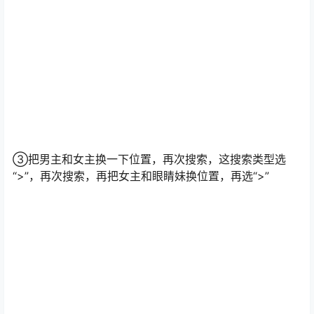
不知道具体变化多少，这里以人物的为例(人物其实也有
ID，这里假装不知道)，按R键跳转到模糊搜索位置
②“搜索数值”选initial，后边的数值不用填，因为不知道初
始数值嘛，“搜索类型”选unknown，“数值类型”建议选
16bit，选8bit也可以但是搜索时间会非常久，选32bit容易
搜不到，折中选16bit稳妥，首次搜索