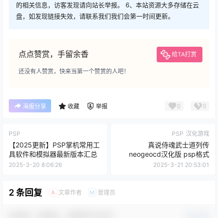
的相关信息，访客发现请向站长举报。 6、本站资源大多存储在云
盘，如发现链接失效，请联系我们我们会第一时间更新。
点点赞赏，手留余香
给TA打赏
还没有人赞赏，快来当第一个赞赏的人吧！
0
0
海报分享
收藏
举报
PSP
PSP
汉化游戏
【2025更新】PSP掌机常用工
真说侍魂武士道列传
具软件和模拟器最新版本汇总
neogeocd汉化版 psp格式
2025-3-20 8:06:26
2025-3-21 20:53:01
2 条回复
文章作者
管理员
A
M
欢迎您，新朋友，感谢参与互动！
确认修改