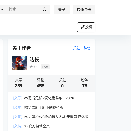
登录
快速注册
投稿
关于作者
关注
私信
站长
研究生
Lv5
文章
评论
关注
粉丝
259
455
0
78
[文章]
PS恐龙危机2汉化版发布！2026
[文章]
PSV 德斯卡斯重制移植版
[文章]
PSV 第3次超级机器人大战 天狱篇 汉化版
[文档]
GB官方游戏全集