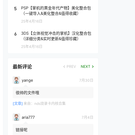
5
PSP【掌机的黄金年代产物】美化整合包
（一键导入&美化整合&值得收藏）
25年4月16日
6
3DS【立体视觉冲击的掌机】汉化整合包
（详细分类&实时更新&值得珍藏）
25年4月16日
最新评论
PREV
NEXT
yange
7月30日
很帅的文件哦
[文章]
来自：
nds烧录卡内核合集
aria777
7月4日
链接呢