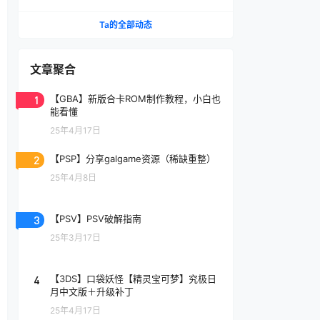
Ta的全部动态
文章聚合
1
【GBA】新版合卡ROM制作教程，小白也
能看懂
25年4月17日
2
【PSP】分享galgame资源（稀缺重整）
25年4月8日
3
【PSV】PSV破解指南
25年3月17日
4
【3DS】口袋妖怪【精灵宝可梦】究极日
月中文版＋升级补丁
25年4月17日