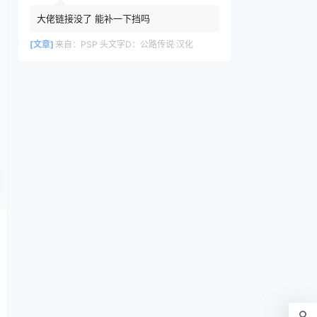
大佬链接没了 能补一下挡吗
[文章]
来自：
PSP 头文字D：公路传说 汉化