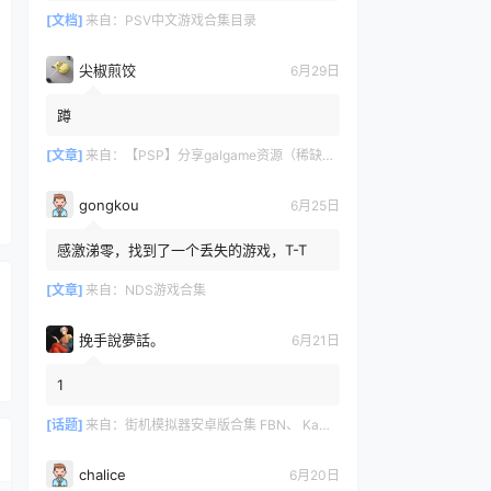
[文档]
来自：
PSV中文游戏合集目录
尖椒煎饺
6月29日
蹲
[文章]
来自：
【PSP】分享galgame资源（稀缺重整）
gongkou
6月25日
感激涕零，找到了一个丢失的游戏，T-T
[文章]
来自：
NDS游戏合集
挽手說夢話。
6月21日
1
[话题]
来自：
街机模拟器安卓版合集 FBN、 Kawaks、MAME4droid、嘻嘻哈哈、NEO、NGP.emu
chalice
6月20日