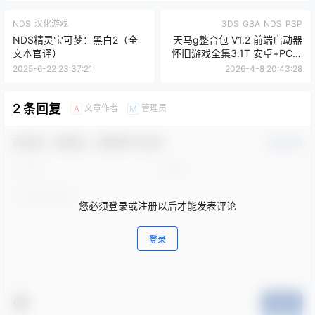
NDS
汉化游戏
3DS
GBA
NDS
PSP
NDS精灵宝可梦：黑白2（全
天马g整合包 V1.2 前端启动器
文本官译）
怀旧游戏全集3.1T 安卓+PC版
附安装教程
2025-6-22 23:37:21
2026-4-8 20:43:28
2 条回复
文章作者
管理员
A
M
欢迎您，新朋友，感谢参与互动！
确认修改
您必须登录或注册以后才能发表评论
登录
提交