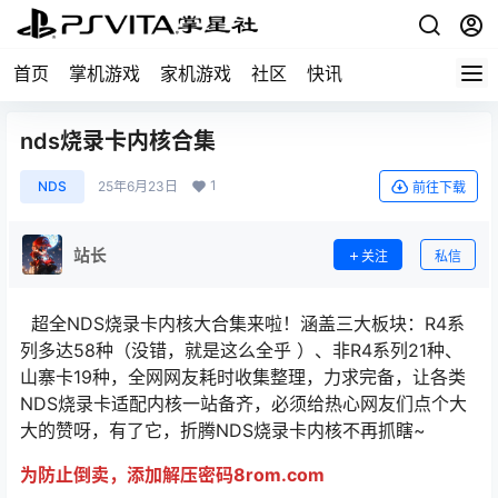
首页
掌机游戏
家机游戏
社区
快讯
nds烧录卡内核合集
1
NDS
25年6月23日
前往下载
站长
关注
私信
超全NDS烧录卡内核大合集来啦！涵盖三大板块：R4系
列多达58种（没错，就是这么全乎 ）、非R4系列21种、
山寨卡19种，全网网友耗时收集整理，力求完备，让各类
NDS烧录卡适配内核一站备齐，必须给热心网友们点个大
大的赞呀，有了它，折腾NDS烧录卡内核不再抓瞎~
为防止倒卖，添加解压密码8rom.com