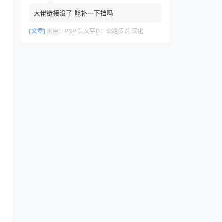
大佬链接没了 能补一下挡吗
[文章]
来自：
PSP 头文字D：公路传说 汉化
整合包
系列
模拟器
a皮肤】