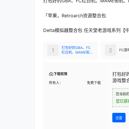
打包好的GBA、FC红白机、MAME街机、K
「苹果，Retroarch资源整合包
Delta模拟器整合包 任天堂老游戏系列【中文
打包好的GBA、FC
1
2
FC游
红白机、MAME街
机、Kawaks街机、
Java游戏游戏整合
包，
打包好的
下载权限
游戏整
所有人：
免费下载
您当前
您已获
迅雷