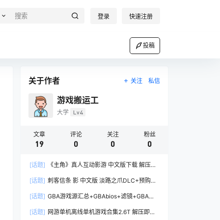
登录
快速注册
投稿
关于作者
关注
私信
游戏搬运工
大学
Lv4
文章
评论
关注
粉丝
19
0
0
0
[话题]
《主角》真人互动影游 中文版下载 解压即
玩 多结局深度角色扮演
[话题]
刺客信条 影 中文版 淡路之爪DLC+预购特
典+全DLC+修改器 解压即玩 【非虚拟机版】
[话题]
GBA游戏源汇总+GBAbios+滤镜+GBA中
文游戏+PC+安卓GBA汉化模拟器
[话题]
网游单机离线单机游戏合集2.6T 解压即玩