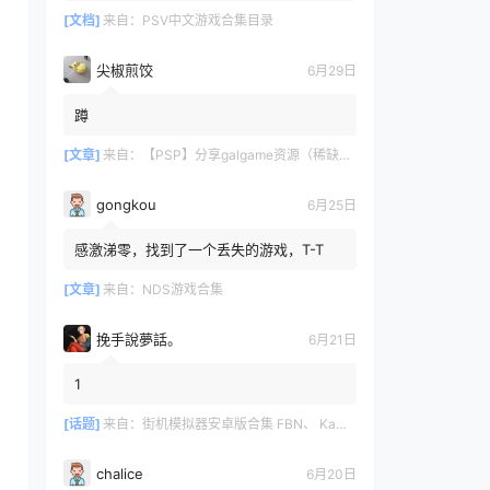
[文档]
来自：
PSV中文游戏合集目录
尖椒煎饺
6月29日
蹲
[文章]
来自：
【PSP】分享galgame资源（稀缺重整）
gongkou
6月25日
感激涕零，找到了一个丢失的游戏，T-T
[文章]
来自：
NDS游戏合集
挽手說夢話。
6月21日
1
[话题]
来自：
街机模拟器安卓版合集 FBN、 Kawaks、MAME4droid、嘻嘻哈哈、NEO、NGP.emu
chalice
6月20日