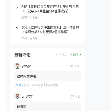
5
PSP【掌机的黄金年代产物】美化整合包
（一键导入&美化整合&值得收藏）
25年4月16日
6
3DS【立体视觉冲击的掌机】汉化整合包
（详细分类&实时更新&值得珍藏）
25年4月16日
最新评论
PREV
NEXT
yange
7月30日
很帅的文件哦
[文章]
来自：
nds烧录卡内核合集
aria777
7月4日
链接呢