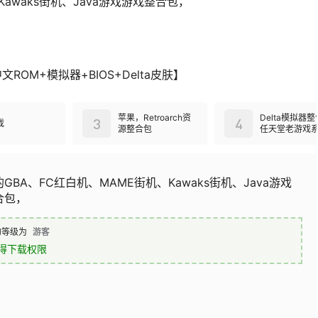
awaks街机、Java游戏游戏整合包，
ROM+模拟器+BIOS+Delta皮肤】
苹果，Retroarch资
Delta模拟器
3
4
戏
源整合包
任天堂老游戏
【中文ROM+
+BIOS+Delt
GBA、FC红白机、MAME街机、Kawaks街机、Java游戏
合包，
的等级为
游客
得下载权限