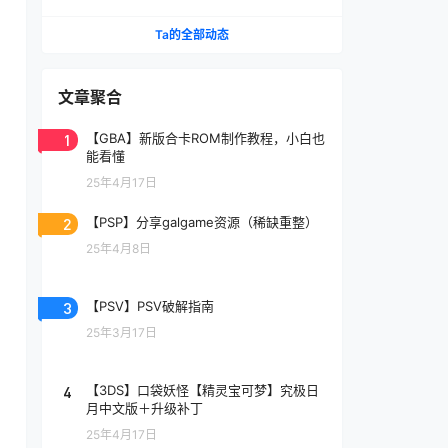
网盘下载 一键端免安装免配置
Ta的全部动态
文章聚合
1
【GBA】新版合卡ROM制作教程，小白也
能看懂
25年4月17日
2
【PSP】分享galgame资源（稀缺重整）
25年4月8日
3
【PSV】PSV破解指南
25年3月17日
4
【3DS】口袋妖怪【精灵宝可梦】究极日
月中文版＋升级补丁
25年4月17日