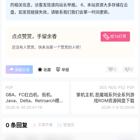
的相关信息，访客发现请向站长举报。 6、本站资源大多存储在云
盘，如发现链接失效，请联系我们我们会第一时间更新。
点点赞赏，手留余香
给TA打赏
还没有人赞赏，快来当第一个赞赏的人吧！
0
0
海报分享
收藏
举报
PSP
3DS
NDS
PS2
PSP
GBA、FC红白机、街机、
掌机主机 恶魔城系列全系列游
Java、Delta、Retroarch模拟
戏ROM资源网盘下载
器游戏合集含模拟器+游戏
2026-6-30 20:47:19
2026-7-6 10:29:56
ROM整合包 解压即玩
0 条回复
文章作者
管理员
A
M