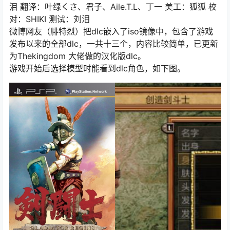
泪 翻译：叶绿くさ、君子、Aile.T.L、丁一 美工：狐狐 校
对：SHIKI 测试：刘泪
微博网友（腓特烈）把dlc嵌入了iso镜像中，包含了游戏
发布以来的全部dlc，一共十三个，内容比较简单，已更新
为Thekingdom 大佬做的汉化版dlc。
游戏开始后选择模型时能看到dlc角色，如下图。