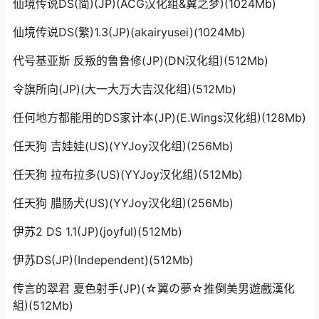
仙境传说DS(简)(JP)(ACG汉化组&翼之梦)(1024Mb)
仙境传说DS(繁)1.3(JP)(akairyusei)(1024Mb)
代号基亚斯 反叛的鲁鲁修(JP)(DN汉化组)(512Mb)
令旗所向(JP)(大一大万大吉汉化组)(512Mb)
任何地方都能用的DS家计本(JP)(E.Wings汉化组)(128Mb)
任天狗 吉娃娃(US)(YYJoy汉化组)(256Mb)
任天狗 拉布拉多(US)(YYJoy汉化组)(512Mb)
任天狗 腊肠犬(US)(YYJoy汉化组)(256Mb)
伊苏2 DS 1.1(JP)(joyful)(512Mb)
伊苏DS(JP)(Independent)(512Mb)
传言的翠君 夏色射手(JP)(☆翼の夢☆推倒美男遊戲漢化
組)(512Mb)