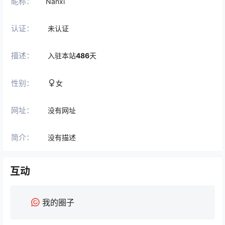
昵称：
Nanxi
认证：
未认证
描述：
入驻本站
486
天
性别：
女
网址：
没有网址
简介：
没有描述
互动
我的圈子