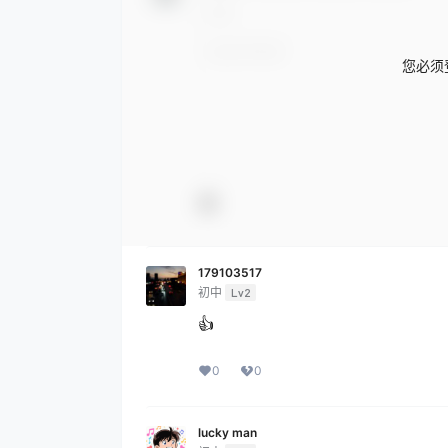
您必须
179103517
初中
Lv2
👍
0
0
lucky man