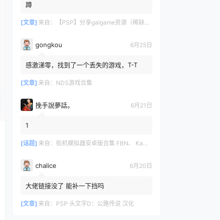
蹲
[文章]
来自：
【PSP】分享galgame资源（稀缺重整）
gongkou
6月25日
感激涕零，找到了一个丢失的游戏，T-T
[文章]
来自：
NDS游戏合集
挽手說夢話。
6月21日
1
[话题]
来自：
街机模拟器安卓版合集 FBN、 Kawaks、MAME4droid、嘻嘻哈哈、NEO、NGP.emu
chalice
6月20日
大佬链接没了 能补一下挡吗
[文章]
来自：
PSP 头文字D：公路传说 汉化