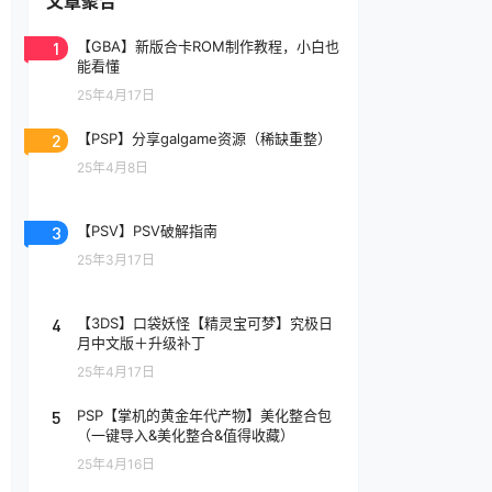
文章聚合
1
【GBA】新版合卡ROM制作教程，小白也
能看懂
25年4月17日
2
【PSP】分享galgame资源（稀缺重整）
25年4月8日
3
【PSV】PSV破解指南
25年3月17日
4
【3DS】口袋妖怪【精灵宝可梦】究极日
月中文版＋升级补丁
25年4月17日
5
PSP【掌机的黄金年代产物】美化整合包
（一键导入&美化整合&值得收藏）
25年4月16日