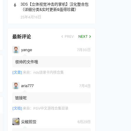
6
3DS【立体视觉冲击的掌机】汉化整合包
（详细分类&实时更新&值得珍藏）
25年4月16日
最新评论
PREV
NEXT
yange
7月30日
很帅的文件哦
[文章]
来自：
nds烧录卡内核合集
aria777
7月4日
链接呢
[文档]
来自：
PSV中文游戏合集目录
尖椒煎饺
6月29日