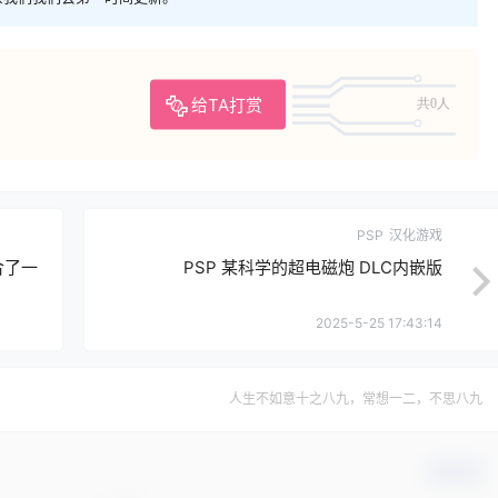
给TA打赏
共0人
PSP
汉化游戏
合了一
PSP 某科学的超电磁炮 DLC内嵌版
2025-5-25 17:43:14
人生不如意十之八九，常想一二，不思八九
确认修改