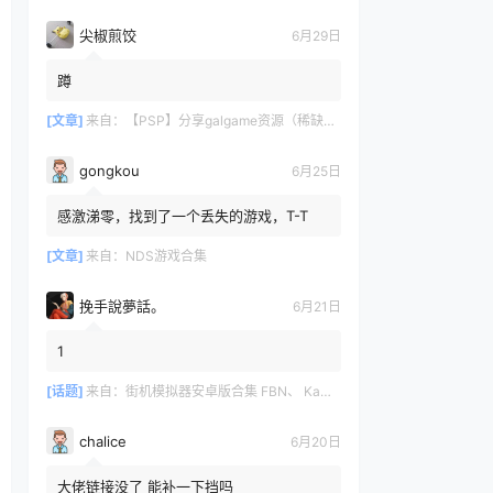
尖椒煎饺
6月29日
蹲
[文章]
来自：
【PSP】分享galgame资源（稀缺重整）
gongkou
6月25日
感激涕零，找到了一个丢失的游戏，T-T
[文章]
来自：
NDS游戏合集
挽手說夢話。
6月21日
1
[话题]
来自：
街机模拟器安卓版合集 FBN、 Kawaks、MAME4droid、嘻嘻哈哈、NEO、NGP.emu
chalice
6月20日
大佬链接没了 能补一下挡吗