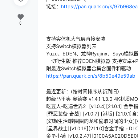
链接：
https://pan.quark.cn/s/97b968e
0
支持实体机大气层直接安装
支持Switch模拟器列表
Yuzu、EDEN、龙神Ryujinx、Suyu
一切衍生版 推荐EDEN模拟器 支持安卓+
附最近Switch模拟器合集含固件和驱动
https://pan.quark.cn/s/8b50e49e59ab
最近更新：(按时间排序从新到旧）
超级马里奥 奥德赛 v1.4.1 1.3.0 4K材质M
吃豆人-吃遍世界2 [v1.0.4][21.0.1] 金
[罪恶装备 奋战] [v1.0.7] [港版] [21.0.1
[幻想生活i转圈圈的龙和偷取时间的少女][v2.0.
[星界战士][v1.0.16][21.1.0]含金手指 +DL
金垦小镇 [v1.0.2.47][0100A5A020D5