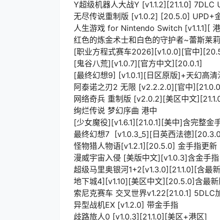
Y超级机器人大战Y [v1.1.2][21.1.0] 7D
无尽传说重制版 [v1.0.2] [20.5.0] UP
人生游戏 for Nintendo Switch [v1.1
红色的炼金术士和白色的守护者~蕾斯莱莉娅娜的
[职业方程式赛车2026][v1.0.0][官中][20.5
[鬼谷八荒][v1.0.7][官方中文][20.0.1]
[最终幻想9] [v1.0.1][日区原版]+天幻
阿泰诺之刃2 无限 [v2.2.2.0][官中][21.0.0
网络奇兵 重制版 [v2.0.2][美区中文][21.1.
绚烂传说 梦幻序曲 港中
[少女魔役][v1.6.1][21.0.1][美中]含完整
最终幻想7 [v1.0.3_5][日英西法德][20.
怪物猎人物语[v1.2.1][20.5.0] 金手指更新
漫威宇宙入侵 [美版中文][v1.0.3]含金手指
超级马里奥银河1+2[v1.3.0][21.1.0][含
地下城4][v1.10][美区中文][20.5.0]含
索尼克赛车 交叉世界v1.22[21.0.1] 5DL
异型战机EX [v1.2.0] 带金手指
歧路旅人0 [v1.0.3][21.1.0][美区+港区]