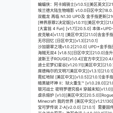
蝙蝠侠：阿卡姆骑士[v1.0.5][美区英文][21.0
埃兰德大陆生物暗影 v1.0.0日区中文[18.0.
双截龙 再临 N1.30 UPD及 金手指更新[210
[神界原罪2决定版][v1.0.11][美区中文][21.0
[大富翁 4 Fun] [v1.7][20.5.0] 本体+U
皮克敏4[v1.1.1] [美区中文][21.1.0]含金手
无尽回忆 [日区中文][v1.3][21.0.1]
沙加碧翠之境v1.0.2[21.0.0] UPD+金手
海贼无双4 [v1.8.5][日区中文][21.0.0
波斯王子ROUGE[v1.0.4][官方中文][20.
迪士尼梦幻星谷[v1.20.11][美区中文][21.0
席德梅尔的文明7[美区中文][v1.3.1][21.0
霓虹地狱 [美区中文][v1.0.5][21.0.1]金
暗黑破坏神 II：狱火重生™ [v1.0.28.0][2
银河战士 密特罗德究极4 穿越未知[v1.1.0][美区
虐杀熔炉 [v1.0][美区中文][20.5.0][Rogue
Minecraft 我的世界 [美区中文][v1.21.130][
宝可梦传说 Z-A[v2.0.0] [21.0.1] 需要固