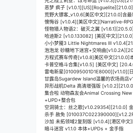
光之战士莉亚：改写命运 [v1.0.3][US][21.
恶梦 疯子 [v1.0.1][US][Roguelite][21.0
荒野大镖客_v1.0.6[美区中文][21.0.0]
懊悔谷 [v1.0.4][美区中文][Narrative-RPG][
怪物猎人物语2：破灭之翼 [v1.6.1][20.5.0
哈迪斯2 [v1.0.133082] [美区中文][21.
小小梦魇3 Little Nightmares III v1.0
泡泡龙 砂糖地下迷宫+交响曲[v1.0.2A][20.
方程式赛车传奇[v1.0.8]美区中文[21.0.
卡普空格斗合集[v1.0.5] [美区中文] [20.
雷电新星[010095001D1E8000][v1.1.0][日
甘露岛Sugardew Island温馨的农场商店v1.0.
异形战机Delta 高清增强版 [v1.0.2][21
集合啦 动物森友会Animal Crossing New
+UPD+整合包
空洞骑士：丝之歌[v1.0.29354][21.0.0
杀手 赦免 [010037C022390000][v1.2.2
沙加 未拓领域2复刻版 [v1.0.4][港区中文][2
暗斗迷宫 v1.1.0 本体+UPDs + 金手指