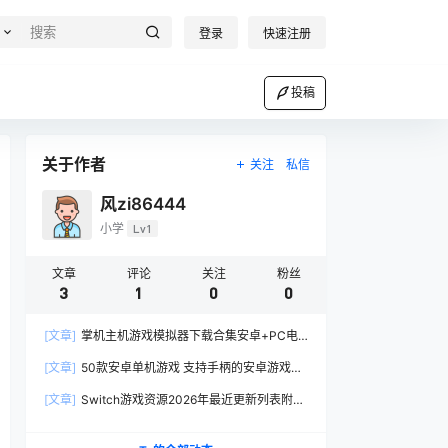
登录
快速注册
投稿
关于作者
关注
私信
风zi86444
小学
Lv1
文章
评论
关注
粉丝
3
1
0
0
[文章]
掌机主机游戏模拟器下载合集安卓+PC电
脑版 汉化中文 长期更新
[文章]
50款安卓单机游戏 支持手柄的安卓游戏免
费网盘下载 安卓开源掌机游戏资源
[文章]
Switch游戏资源2026年最近更新列表附免
费下载全金手指整合版NS游戏资源