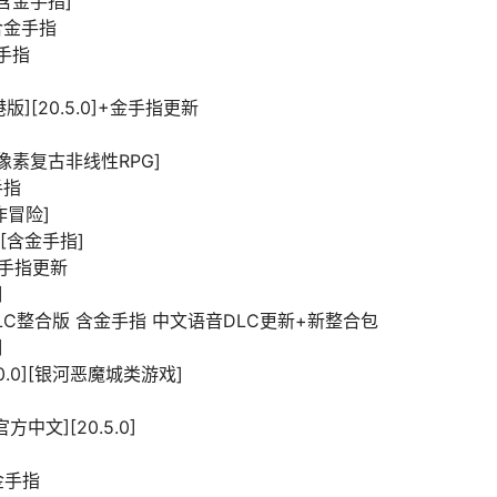
C含金手指]
]含金手指
金手指
][港版][20.5.0]+金手指更新
中][像素复古非线性RPG]
手指
动作冒险]
0][含金手指]
+金手指更新
]
13DLC整合版 含金手指 中文语音DLC更新+新整合包
]
1.0.0][银河恶魔城类游戏]
方中文][20.5.0]
新金手指