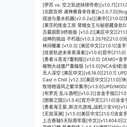
[伊苏 vs. 空之轨迹抉择传奇][v1.0.7][21.1.
[北欧灰烬 诸神黄昏幸存者][v2.0.7.3][Rogu
班迪与墨水机器[v2.0.2a][[美中][21.0.
[莱莎的炼金工房 常暗女王与秘密藏身处DX][v1.2
古墓丽影9终极版 [v1.0.2][美区中文][21.1
战神的挑战 不朽版[v1.0.3.3576][21.0.
林间暖巢 [v1.0.3] [美区中文][21.0.1]
[炫音轨迹未来表演者][v1.0.6]官中[21.1.0]
[勇者斗恶龙7重制版][v1.0.0] DEMO
植物大战僵尸重植版 [v1.5.0][NCA全绿
无人深空 [美区中文][v6.18.0][21.0.1]
Cast n Chill [v1.2.3][美区中文][21.1.0
牧场物语风之繁华集市[v1.3.0]UPD/MO
[布罗克 乱斗酒吧][v1.0.2][含金手指][21
[困兽之国][v1.3.4][官方中文][21.1.0]含
[勇者海王星_新次元游戏_战机少女VII][v1.0.
[无双深渊] [v1.5.0]美区中文[21.0.1]含金
上古卷轴5天际周年版[中文][v1.1.404.0][