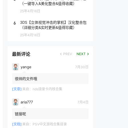
（一键导入&美化整合&值得收藏）
25年4月16日
6
3DS【立体视觉冲击的掌机】汉化整合包
（详细分类&实时更新&值得珍藏）
25年4月16日
最新评论
PREV
NEXT
yange
7月30日
很帅的文件哦
[文章]
来自：
nds烧录卡内核合集
aria777
7月4日
链接呢
[文档]
来自：
PSV中文游戏合集目录