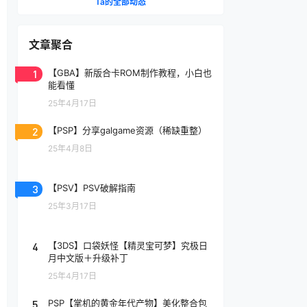
Ta的全部动态
文章聚合
1
【GBA】新版合卡ROM制作教程，小白也
能看懂
25年4月17日
2
【PSP】分享galgame资源（稀缺重整）
25年4月8日
3
【PSV】PSV破解指南
25年3月17日
4
【3DS】口袋妖怪【精灵宝可梦】究极日
月中文版＋升级补丁
25年4月17日
5
PSP【掌机的黄金年代产物】美化整合包