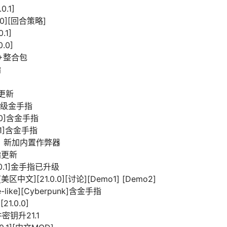
.1]
0][回合策略]
.1]
.0]
PD+整合包
指
指更新
]含升级金手指
4.0]含金手指
.1]含金手指
.1] 新加内置作弊器
手指更新
1.0.1]金手指已升级
中文][21.0.0][讨论][Demo1] [Demo2]
-like][Cyberpunk]含金手指
21.0.0]
件密钥升21.1