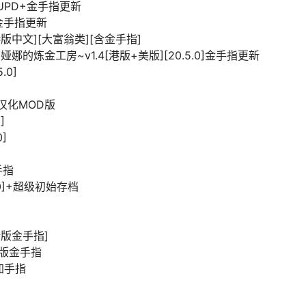
LC UPD+金手指更新
D+金手指更新
.1][ 港版中文][大富翁类][含金手指]
炼金工房~v1.4[港版+美版][20.5.0]金手指更新
.0]
高清汉化MOD版
]
0]
金手指
3.0]+超级初始存档
最新版金手指]
最新版金手指
C加手指