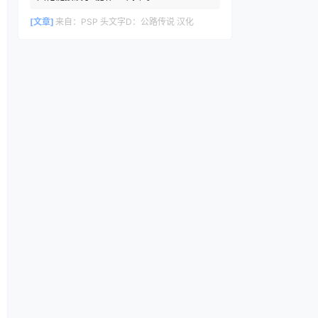
[文章]
来自：
PSP 头文字D：公路传说 汉化