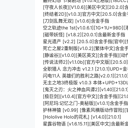
最终幻想 节奏剧场 [v1.0.4][港版][18DL
[守夜人长夜][V1.0.6][美区中文][20.2.0
[终结者2D][v1.0.3]官方中文[20.5.0]含
[刀剑乱舞无双] [v1.0.6]含金手指
空之轨迹the 1st[v1.0.6.1][1G+1U+98D
[磁带妖怪] [v1.8.2][20.0.1]含最新金手指
星光遗产 [v2.2] [20.5.0]含金手指[官
死亡之屋2重制版[v1.0.2][繁体中文]含金
[静谧谷][v1.0.0][美区英文][含金手指][
[传说法师2][v1.1.0b][官方中文版][20.5.
全职猎人 念力冲击 v1.2.1 [21.0.1]UPD
闪电11人 英雄们的胜利之路[v2.0.1][21.1.0
无主之地3终极版 v1.0.3 本体+UPD+
[鬼灭之刃：火之神血风谭2][v1.40][21.0.1
[极巨剑][v1.0.4][官方中文][含金手指][2
[阿尼玛:记忆之门-奥秘版][v1.0.1]含金手指
护林神猿 [v0.99] [像素风横版动作冒险][官
[Hololive Holo的花札] [v1.4.0][21.0.1]
星露谷物语 [v1.6.15.11][美区中文]含最