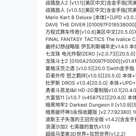
歧路旅人2 [v1.1.1][美区中文]含金手指[
歧路旅人 [v1.0.5][美区中文]含金手指[
Mario Kart 8 Deluxe [本体]+[UPD v3.
DAVE THE DIVER [010097F018538000
方程式赛车传奇[v1.0.6]美区中文[20.5.
FINAL FANTASY TACTICS The Ivalice 
最终幻想战略版 伊瓦利斯编年史v1.4.0 本
七龙珠 电光炸裂!ZERO [v2.0.73][20.5.0]
龙珠斗士Z [0100A250097F0000][v01.41]
霍格沃茨之遗 [v1.0.5][20.0.1]with金
忍者外传 怒之羁绊[v1.0.5][20.5.0] 本体
杜罗斯 DROS v1.0.4[20.5.0] 本体+UPD
勇者斗恶龙I&II HD-2D重制版v1.0.1[20.4.0
大富翁11 [v1.0.7 (v458752)][20.4.0] 
暗黑地牢2 Darkest Dungeon II [v1.0.9][5
暗黑破坏神3永恒收藏版 [v2.7.7.92380] 1
波斯王子失落的王冠完全版 v1.4.2[含金手
浪漫沙加2 七英雄的复仇v1.1.0
超级马里奥3D世界+狂怒世界[v1.2.2]