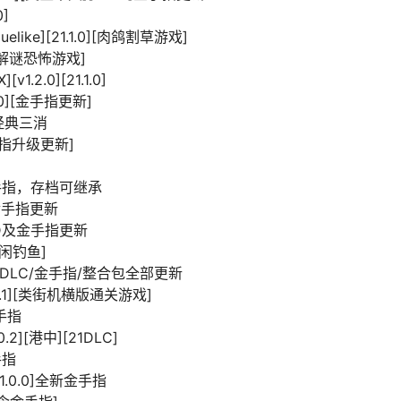
0]
elike][21.1.0][肉鸽割草游戏]
0][解谜恐怖游戏]
.0][21.1.0]
.0][金手指更新]
0]经典三消
[金手指升级更新]
+金手指，存档可继承
]金手指更新
 UPD及金手指更新
][休闲钓鱼]
D/DLC/金手指/整合包全部更新
.0.1][类街机横版通关游戏]
金手指
2][港中][21DLC]
手指
21.0.0]全新金手指