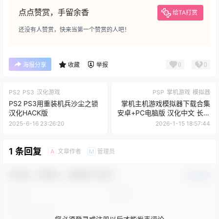
点点赞赏，手留余香
给TA打赏
还没有人赞赏，快来当第一个赞赏的人吧！
0
0
海报分享
收藏
举报
PS2
PS3
汉化游戏
PSP
掌机游戏
模拟器
PS2 PS3用重装机兵沙尘之锁
掌机主机游戏模拟器下载合集
汉化HACK版
安卓+PC电脑版 汉化中文 长期
更新
2025-6-16 23:26:20
2026-1-15 18:57:44
1 条回复
文章作者
管理员
A
M
欢迎您，新朋友，感谢参与互动！
确认修改