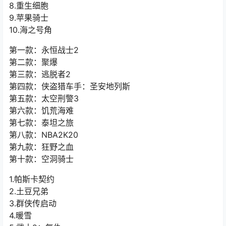
8.重生细胞
9.苹果骑士
10.海之号角
第一款：永恒战士2
第二款：聚爆
第三款：逃脱者2
第四款：侠盗猎车手：圣安地列斯
第五款：太空刑警3
第六款：饥荒海难
第七款：泰坦之旅
第八款：NBA2K20
第九款：狂野之血
第十款：空洞骑士
1.帕斯卡契约
2.土豆兄弟
3.群侠传启动
4.暖雪