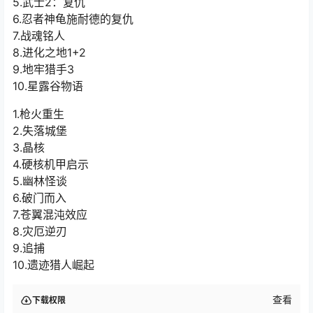
5.武士2：复仇
6.忍者神龟施耐德的复仇
7.战魂铭人
8.进化之地1+2
9.地牢猎手3
10.星露谷物语
1.枪火重生
2.失落城堡
3.晶核
4.硬核机甲启示
5.幽林怪谈
6.破门而入
7.苍翼混沌效应
8.灾厄逆刃
9.追捕
10.遗迹猎人崛起
查看
下载权限