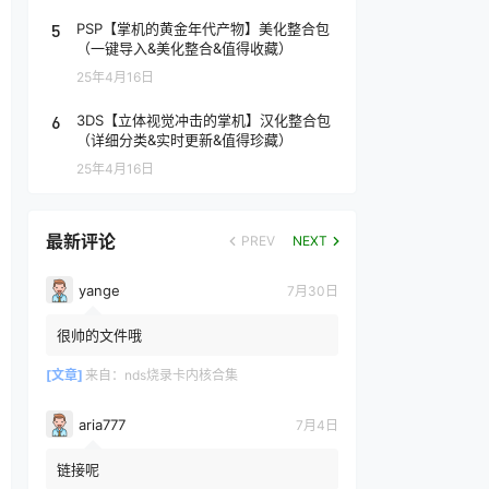
5
PSP【掌机的黄金年代产物】美化整合包
（一键导入&美化整合&值得收藏）
25年4月16日
6
3DS【立体视觉冲击的掌机】汉化整合包
（详细分类&实时更新&值得珍藏）
25年4月16日
最新评论
PREV
NEXT
yange
7月30日
很帅的文件哦
[文章]
来自：
nds烧录卡内核合集
aria777
7月4日
链接呢