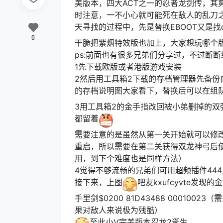
美版本，四大ACT之一的忍者龙剑传，其
时注意，一不小心就可能死在敌人的乱刀
天寻找的过程中，先是替换EBOOT又是找
0
干脆把紫烟特效版也加上，大家想玩哪个
ps:前面也有很多兄弟们分享过，不过断
1先下载欧版或者港版游戏安装
2然后用工具箱2下载的存档管理器先备
的存档说明图大家看下，替换后可以在组队
3用工具箱2的金手指改回被小弟删掉的
都留着
需要注意的是虽然从第一关开始就可以修改
重启，所以需要在第二关获得双龙神弓后
用，到下个难度也是同样方法）
4觉得不够流畅的兄弟们可用超频插件444
接下来，上图
吧友kxufcyvte发现的
手里剑$0200 81D43488 0001
果对敌人来说极为残酷）
至此小V完美版本忍龙2诞生