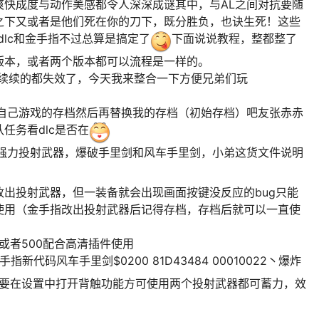
爽快成度与动作美感都令人深深成谜其中，与AL之间对抗要随
之下又或者是他们死在你的刀下，既分胜负，也诀生死！这些
dlc和金手指不过总算是搞定了
下面说说教程，整都整了
版本，或者两个版本都可以流程是一样的。
断续续的都失效了，今天我来整合一下方便兄弟们玩
份自己游戏的存档然后再替换我的存档（初始存档）吧友张赤赤
任务看dlc是否在
双强力投射武器，爆破手里剑和风车手里剑，小弟这货文件说明
出投射武器，但一装备就会出现画面按键没反应的bug只能
使用（金手指改出投射武器后记得存档，存档后就可以一直使
或者500配合高清插件使用
金手指新代码风车手里剑$0200 81D43484 00010022丶爆炸
0023（需要在设置中打开背触功能方可使用两个投射武器都可蓄力，效