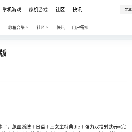
掌机游戏
家机游戏
社区
快讯
文章
教程合集
社区
快讯
用户需知
美版
本了，飙血断肢＋日语＋三女主特典dlc＋强力双投射武器=完