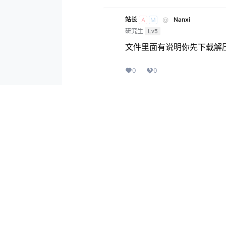
站长
@
Nanxi
A
M
研究生
Lv5
文件里面有说明你先下载解
0
0
Nanxi
@
站长
A
M
学前班
Lv0
已经解压了，但是文件里没有
0
0
站长
@
Nanxi
A
M
研究生
Lv5
就是使用mai安装，不行就下
安装