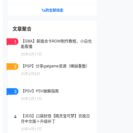
Ta的全部动态
文章聚合
1
【GBA】新版合卡ROM制作教程，小白也
能看懂
25年4月17日
2
【PSP】分享galgame资源（稀缺重整）
25年4月8日
3
【PSV】PSV破解指南
25年3月17日
4
【3DS】口袋妖怪【精灵宝可梦】究极日
月中文版＋升级补丁
25年4月17日