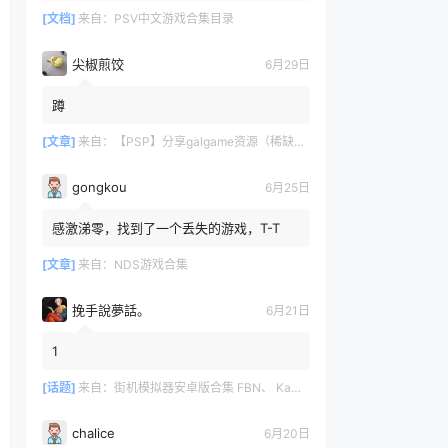
[文档]
来自：
PSV中文游戏合集目录
尖椒煎饺
6月29日
蹲
[文章]
来自：
【PSP】分享galgame资源（稀缺重整）
gongkou
6月25日
感激涕零，找到了一个丢失的游戏，T-T
[文章]
来自：
NDS游戏合集
挽手說夢話。
6月21日
1
[话题]
来自：
街机模拟器安卓版合集 FBN、 Kawaks、MAME4droid、嘻嘻哈哈、NEO、NGP.emu
chalice
6月20日