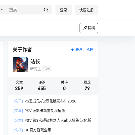
登录
快速注册
投稿
关于作者
关注
私信
站长
研究生
Lv5
文章
评论
关注
粉丝
259
455
0
79
[文章]
PS恐龙危机2汉化版发布！2026
[文章]
PSV 德斯卡斯重制移植版
[文章]
PSV 第3次超级机器人大战 天狱篇 汉化版
[文档]
GB官方游戏全集