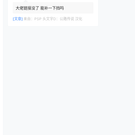
大佬链接没了 能补一下挡吗
[文章]
来自：
PSP 头文字D：公路传说 汉化